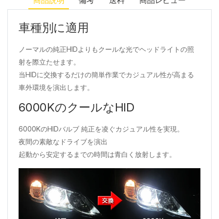
商品説明
備考
送料
商品レビュー
車種別に適用
ノーマルの純正HIDよりもクールな光でヘッドライトの照
射を際立たせます。
当HIDに交換するだけの簡単作業でカジュアル性が高まる
車外環境を演出します。
6000KのクールなHID
6000KのHIDバルブ 純正を凌ぐカジュアル性を実現。
夜間の素敵なドライブを演出
起動から安定するまでの時間は青白く放射します。