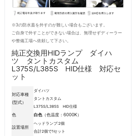
※3の防水蓋を外すのが難しい場合もございます。
ご自身で外すことができない場合は、無理せずディーラー
や整備工場へ依頼して下さい。
純正交換用HIDランプ ダイハ
ツ タントカスタム
L375S/L385S HID仕様 対応セ
ット
ダイハツ
対応車種
タントカスタム
(型式）
L375S/L385S HID仕様
色
白色
（色温度：6000K）
ヘッドランプ:2個
設置場所
合計2個で1セット