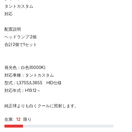
タントカスタム
対応
配置説明
ヘッドランプ:2個
合計2個で1セット
発光色：白色(6000K)
対応車種：タントカスタム
型式：L375S/L385S HID仕様
対応年式：H19.12～
純正球よりも白くクールに照射します。
在庫:
12
限り