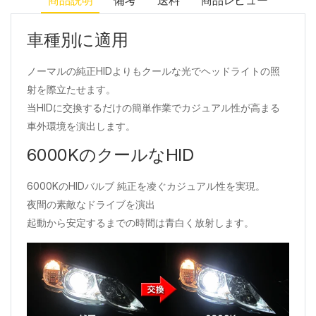
商品説明
備考
送料
商品レビュー
車種別に適用
ノーマルの純正HIDよりもクールな光でヘッドライトの照
射を際立たせます。
当HIDに交換するだけの簡単作業でカジュアル性が高まる
車外環境を演出します。
6000KのクールなHID
6000KのHIDバルブ 純正を凌ぐカジュアル性を実現。
夜間の素敵なドライブを演出
起動から安定するまでの時間は青白く放射します。