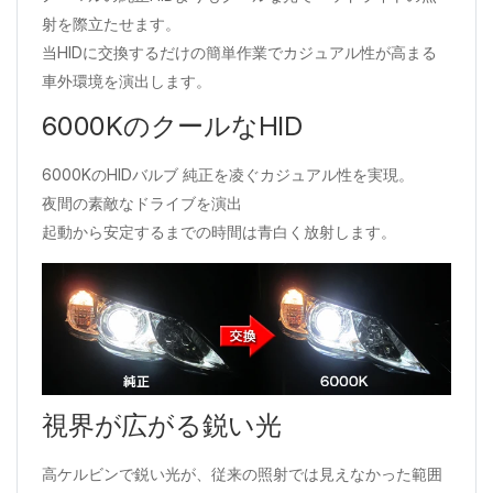
射を際立たせます。
当HIDに交換するだけの簡単作業でカジュアル性が高まる
車外環境を演出します。
6000KのクールなHID
6000KのHIDバルブ 純正を凌ぐカジュアル性を実現。
夜間の素敵なドライブを演出
起動から安定するまでの時間は青白く放射します。
視界が広がる鋭い光
高ケルビンで鋭い光が、従来の照射では見えなかった範囲