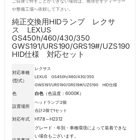
ご自身で外すことができない場合は、無理せずディーラー
や整備工場へ依頼して下さい。
純正交換用HIDランプ レクサ
ス LEXUS
GS450h/460/430/350
GWS191/URS190/GRS19#/UZS190
HID仕様 対応セット
レクサス
対応車種
LEXUS GS450h/460/430/350
(型式）
GWS191/URS190/GRS19#/UZS190 HID仕様
色
白色
（色温度：6000K）
ヘッドランプ:2個
設置場所
合計2個で1セット
対応年式
H17.8～H23.12
グレード・年別・車種環境によって装着できな
い場合もございます。
注意事項