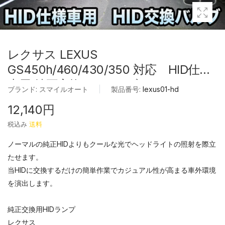
レクサス LEXUS
GS450h/460/430/350 対応 HID仕様
車用 純正交換HIDバルブ セット
ブランド:
スマイルオート
|
製品番号:
lexus01-hd
12,140円
税込み
送料
ノーマルの純正HIDよりもクールな光でヘッドライトの照射を際立
たせます。
当HIDに交換するだけの簡単作業でカジュアル性が高まる車外環境
を演出します。
純正交換用HIDランプ
レクサス