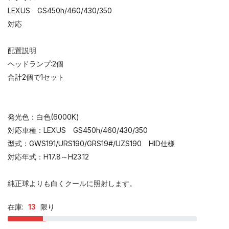
LEXUS GS450h/460/430/350
対応
配置説明
ヘッドランプ:2個
合計2個で1セット
発光色：白色(6000K)
対応車種：LEXUS GS450h/460/430/350
型式：GWS191/URS190/GRS19#/UZS190 HID仕様
対応年式：H17.8～H23.12
純正球よりも白くクールに照射します。
在庫:
13
限り