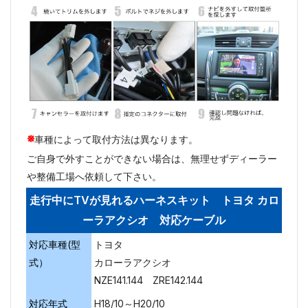
※
車種によって取付方法は異なります。
ご自身で外すことができない場合は、無理せずディーラー
や整備工場へ依頼して下さい。
走行中にTVが見れるハーネスキット トヨタ カロ
ーラアクシオ 対応ケーブル
対応車種(型
トヨタ
式）
カローラアクシオ
NZE141.144 ZRE142.144
対応年式
H18/10～H20/10