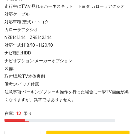
走行中にTVが見れるハーネスキット トヨタ カローラアクシオ
対応ケーブル
対応車種(型式）:トヨタ
カローラアクシオ
NZE141.144 ZRE142.144
対応年式:H18/10～H20/10
ナビ種別:HDD
ナビオプション:メーカーオプション
装備:
取付場所:TV本体裏側
備考:スイッチ付属
注意事項:パーキングブレーキ操作を行った場合に一瞬TV画面が黒
くなりますが、異常ではありません。
在庫:
13
限り