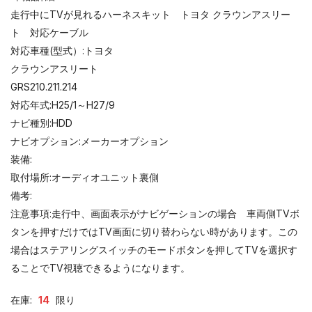
走行中にTVが見れるハーネスキット トヨタ クラウンアスリー
ト 対応ケーブル
対応車種(型式）:トヨタ
クラウンアスリート
GRS210.211.214
対応年式:H25/1～H27/9
ナビ種別:HDD
ナビオプション:メーカーオプション
装備:
取付場所:オーディオユニット裏側
備考:
注意事項:走行中、画面表示がナビゲーションの場合 車両側TVボ
タンを押すだけではTV画面に切り替わらない時があります。この
場合はステアリングスイッチのモードボタンを押してTVを選択す
ることでTV視聴できるようになります。
在庫:
14
限り