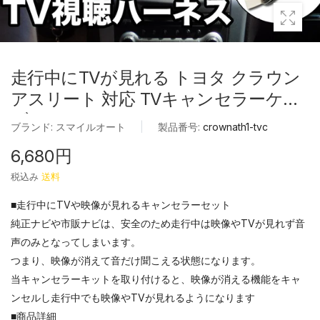
走行中にTVが見れる トヨタ クラウン
アスリート 対応 TVキャンセラーケー
ブル
ブランド:
スマイルオート
|
製品番号:
crownath1-tvc
6,680円
税込み
送料
■走行中にTVや映像が見れるキャンセラーセット
純正ナビや市販ナビは、安全のため走行中は映像やTVが見れず音
声のみとなってしまいます。
つまり、映像が消えて音だけ聞こえる状態になります。
当キャンセラーキットを取り付けると、映像が消える機能をキャ
ンセルし走行中でも映像やTVが見れるようになります
■商品詳細