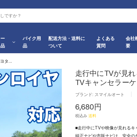
カー
バイク用
配送方法・送料に
よくある
会社
用品
品
ついて
質問
要
走行中にTVが見れる トヨタ クラウンロイヤル 対応...
走行中にTVが見れ
TVキャンセラー
ブランド:
スマイルオート
|
6,680円
税込み
送料
■走行中にTVや映像が見れるキ
純正ナビや市販ナビは、安全の