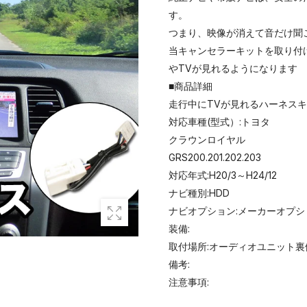
す。
つまり、映像が消えて音だけ聞
当キャンセラーキットを取り付
やTVが見れるようになります
■商品詳細
走行中にTVが見れるハーネス
対応車種(型式）:トヨタ
クラウンロイヤル
GRS200.201.202.203
対応年式:H20/3～H24/12
ナビ種別:HDD
ナビオプション:メーカーオプシ
装備:
取付場所:オーディオユニット裏
備考:
注意事項: