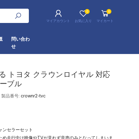
0
0
マイアカウント
お気に入り
マイカート
概
問い合わ
せ
る トヨタ クラウンロイヤル 対応
ケーブル
製品番号:
crownr2-tvc
ャンセラーセット
ため走行中は映像やTVが見れず音声のみとなってしまいま