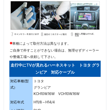
※
車種によって取付方法は異なります。
ご自身で外すことができない場合は、無理せずディーラー
や整備工場へ依頼して下さい。
走行中にTVが見れるハーネスキット トヨタ グラ
ンビア 対応ケーブル
対応車種(型
トヨタ
式）
グランビア
KCH10W.16W VCH10W.16W
対応年式
H11/8～H14/4