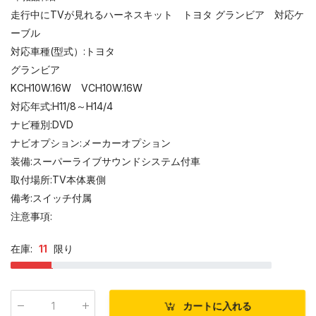
走行中にTVが見れるハーネスキット トヨタ グランビア 対応ケ
ーブル
対応車種(型式）:トヨタ
グランビア
KCH10W.16W VCH10W.16W
対応年式:H11/8～H14/4
ナビ種別:DVD
ナビオプション:メーカーオプション
装備:スーパーライブサウンドシステム付車
取付場所:TV本体裏側
備考:スイッチ付属
注意事項:
在庫:
11
限り
カートに入れる
数量
: