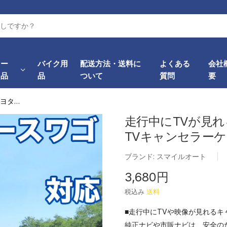
カー
バイク用
配送方法・送料に
よくある
会社
用品
品
ついて
質問
要
走行中にTVが見れる トヨタ ハイエースワゴン 対応...
走行中にTVが見れ
TVキャンセラー
ブランド:
スマイルオート
|
3,680円
税込み
送料
■走行中にTVや映像が見れるキ
純正ナビや市販ナビは、安全の