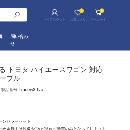
0
0
マイアカウント
お気に入り
マイカート
概
問い合わ
せ
る トヨタ ハイエースワゴン 対応
ケーブル
製品番号:
hiacew3-tvc
ャンセラーセット
ため走行中は映像やTVが見れず音声のみとなってしまいま