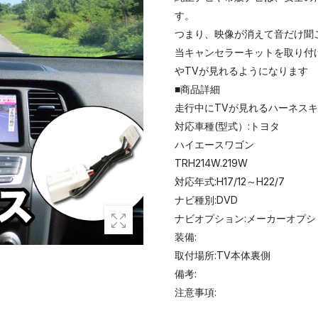
す。
つまり、映像が消えて音だけ聞
当キャンセラーキットを取り付
やTVが見れるようになります
■商品詳細
走行中にTVが見れるハーネス
対応車種(型式）:トヨタ
ハイエースワゴン
TRH214W.219W
対応年式:H17/12～H22/7
ナビ種別:DVD
ナビオプション:メーカーオプシ
装備:
取付場所:TV本体裏側
備考:
注意事項: