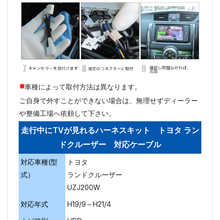
※
車種によって取付方法は異なります。
ご自身で外すことができない場合は、無理せずディーラー
や整備工場へ依頼して下さい。
走行中にTVが見れるハーネスキット トヨタ ラン
ドクルーザー 対応ケーブル
対応車種(型
トヨタ
式）
ランドクルーザー
UZJ200W
対応年式
H19/9～H21/4