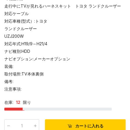
走行中にTVが見れるハーネスキット トヨタ ランドクルーザー
対応ケーブル
対応車種(型式）:トヨタ
ランドクルーザー
UZJ200W
対応年式:H19/9～H21/4
ナビ種別:HDD
ナビオプション:メーカーオプション
装備:
取付場所:TV本体裏側
備考:
注意事項:
在庫:
12
限り
カートに入れる
数量
: