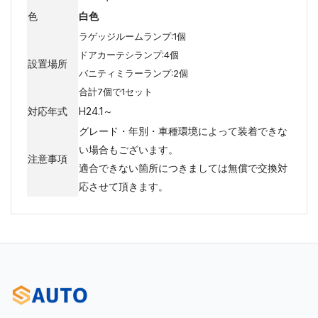
色
白色
ラゲッジルームランプ:1個
ドアカーテシランプ:4個
設置場所
バニティミラーランプ:2個
合計7個で1セット
対応年式
H24.1～
グレード・年別・車種環境によって装着できな
い場合もございます。
注意事項
適合できない箇所につきましては無償で交換対
応させて頂きます。