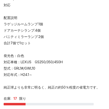
対応
配置説明
ラゲッジルームランプ:1個
ドアカーテシランプ:4個
バニティミラーランプ:2個
合計7個で1セット
発光色：白色
対応車種：LEXUS GS250/350/450H
型式：GRL1#/GWL10
対応年式：H24.1～
純正球よりも非常に明るく、純正の約50％程度の省電力です。
在庫:
17
限り