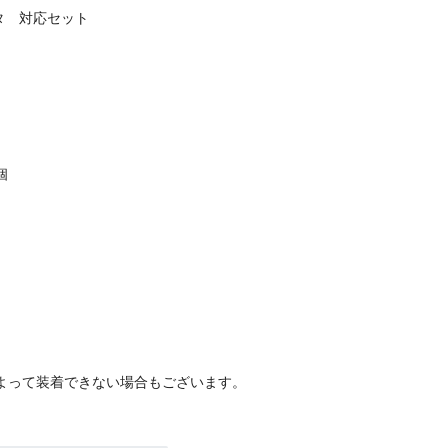
タ 対応セット
個
よって装着できない場合もございます。