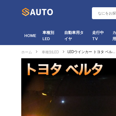
車種別
自動車用タ
走行中
HOME
LED
イヤ
TV
LEDウインカー トヨタ ベルタ 対応...
ホーム
車種別LED