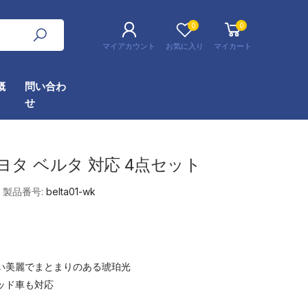
0
0
マイアカウント
お気に入り
マイカート
概
問い合わ
せ
ヨタ ベルタ 対応 4点セット
製品番号:
belta01-wk
い美麗でまとまりのある琥珀光
ッド車も対応