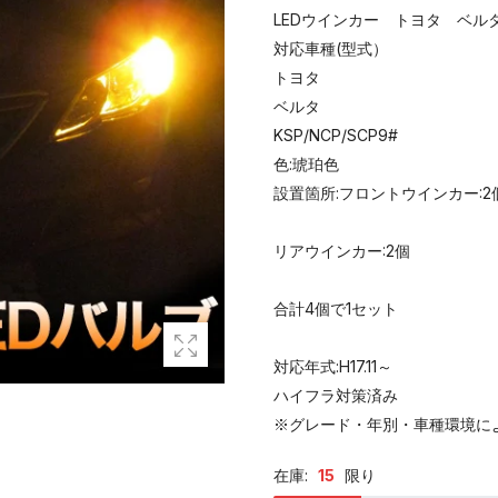
LEDウインカー トヨタ ベル
対応車種(型式）
トヨタ
ベルタ
KSP/NCP/SCP9#
色:琥珀色
設置箇所:フロントウインカー:2
リアウインカー:2個
合計4個で1セット
対応年式:H17.11～
ハイフラ対策済み
※グレード・年別・車種環境に
在庫:
15
限り