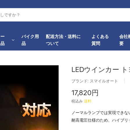
カー
バイク用
配送方法・送料に
よくある
会社
用品
品
ついて
質問
要
LEDウインカー ト
ブランド:
スマイルオート
|
17,820円
税込み
送料
ノーマルランプでは実現できな
耐高電圧仕様のため、ハイブリ