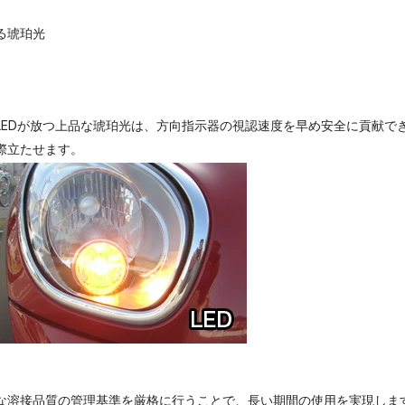
る琥珀光
LEDが放つ上品な琥珀光は、方向指示器の視認速度を早め安全に貢献で
際立たせます。
な溶接品質の管理基準を厳格に行うことで、長い期間の使用を実現しま